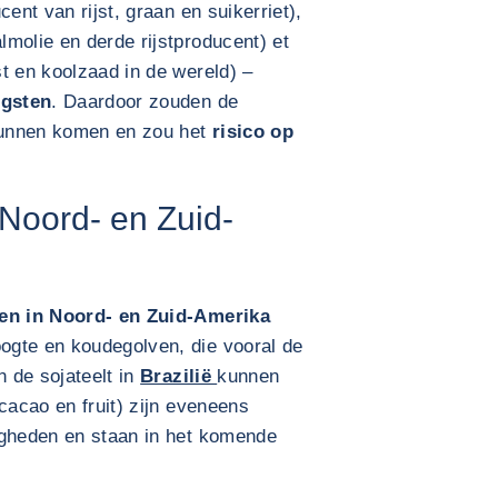
ent van rijst, graan en suikerriet),
lmolie en derde rijstproducent) et
t en koolzaad in de wereld) –
ogsten
. Daardoor zouden de
kunnen komen en zou het
risico op
Noord- en Zuid-
n in Noord- en Zuid-Amerika
oogte en koudegolven, die vooral de
n de sojateelt in
Brazilië
kunnen
cacao en fruit) zijn eveneens
igheden en staan in het komende