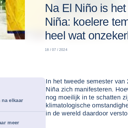
Na El Niño is het
Niña: koelere te
heel wat onzeker
18 / 07 / 2024
In het tweede semester van
Niña zich manifesteren. Hoe
nog moeilijk in te schatten z
 na elkaar
klimatologische omstandighe
in de wereld daardoor verst
aar meer