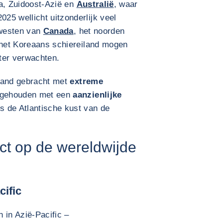
ika, Zuidoost-Azië en
Australië
, waar
25 wellicht uitzonderlijk veel
 westen van
Canada
, het noorden
 het Koreaans schiereiland mogen
ter verwachten.
rband gebracht met
extreme
g gehouden met een
aanzienlijke
s de Atlantische kust van de
ct op de wereldwijde
cific
 in Azië-Pacific –