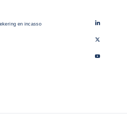
LinkedIn
- Cofac
ekering en incasso
Twitter
- Coface
Youtube
- Coface