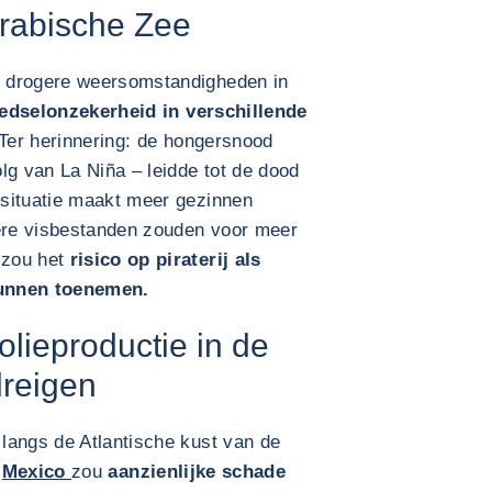
Arabische Zee
n drogere weersomstandigheden in
edselonzekerheid in verschillende
 Ter herinnering: de hongersnood
lg van La Niña – leidde tot de dood
situatie maakt meer gezinnen
gere visbestanden zouden voor meer
 zou het
risico op piraterij als
kunnen toenemen.
lieproductie in de
dreigen
langs de Atlantische kust van de
n
Mexico
zou
aanzienlijke schade