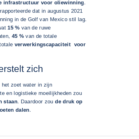
 infrastructuur voor oliewinning
.
 rapporteerde dat in augustus 2021
ning in de Golf van Mexico stil lag.
wat
15 %
van de ruwe
aten,
45 %
van de totale
totale
verwerkingscapaciteit voor
stelt zich
het zoet water in zijn
te en logistieke moeilijkheden zou
n staan
. Daardoor zou
de druk op
moeten dalen
.