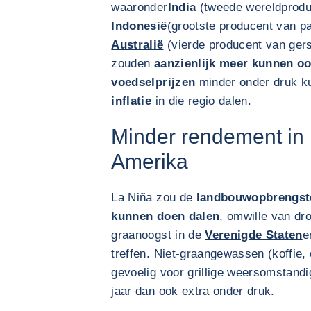
waaronder
India
(tweede wereldproduc
Indonesië
(grootste producent van pa
Australië
(vierde producent van gers
zouden
aanzienlijk meer kunnen o
voedselprijzen
minder onder druk 
inflatie
in die regio dalen.
Minder rendement in 
Amerika
La Niña zou de
landbouwopbrengste
kunnen doen dalen
, omwille van dr
graanoogst in de
Verenigde Staten
e
treffen. Niet-graangewassen (koffie, 
gevoelig voor grillige weersomstand
jaar dan ook extra onder druk.