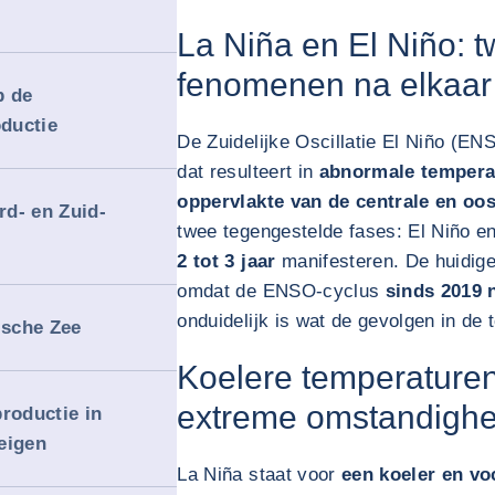
La Niña en El Niño: 
fenomenen na elkaar
p de
ductie
De Zuidelijke Oscillatie El Niño (EN
dat resulteert in
abnormale tempera
oppervlakte van de centrale en oos
d- en Zuid-
twee tegengestelde fases: El Niño e
2 tot 3 jaar
manifesteren. De huidige 
omdat de ENSO-cyclus
sinds 2019 
onduidelijk is wat de gevolgen in de 
ische Zee
Koelere temperature
extreme omstandigh
roductie in
eigen
La Niña staat voor
een koeler en vo