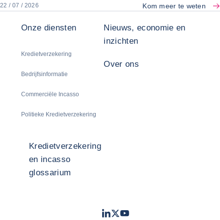
Kom meer te weten
22 / 07 / 2026
Onze diensten
Nieuws, economie en
inzichten
Kredietverzekering
Over ons
Bedrijfsinformatie
Commerciële Incasso
Politieke Kredietverzekering
Kredietverzekering
en incasso
glossarium
LinkedIn
Twitter
Youtube
- Coface
- Coface
- Coface