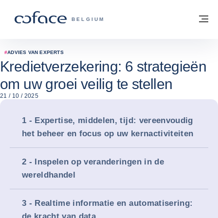
ga naar de inhoud
Terug naar startpagina
M
COFACE, FOR TRADE - GROEP WEBSIT
BELGIUM
#
ADVIES VAN EXPERTS
Kredietverzekering: 6 strategieën
om uw groei veilig te stellen
21 / 10 / 2025
1 - Expertise, middelen, tijd: vereenvoudig
het beheer en focus op uw kernactiviteiten
2 - Inspelen op veranderingen in de
wereldhandel
3 - Realtime informatie en automatisering:
de kracht van data