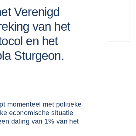
het Verenigd
reking van het
tocol en het
ola Sturgeon.
pt momenteel met politieke
ijke economische situatie
 een daling van 1% van het