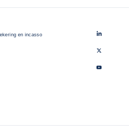
LinkedIn
- Cofac
ekering en incasso
Twitter
- Coface
Youtube
- Coface