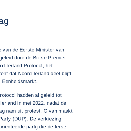
lag
 van de Eerste Minister van
eleid door de Britse Premier
d-Ierland Protocol, het
t dat Noord-Ierland deel blijft
) Eenheidsmarkt.
otocol hadden al geleid tot
Ierland in mei 2022, nadat de
ag nam uit protest. Givan maakt
 Party (DUP). De verkiezing
riënteerde partij die de Ierse