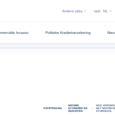
Andere sites
taal :
NL
merciële Incasso
Politieke Kredietverzekering
Nieu
NIEUWS,
HOE VERENIG
STARTPAGINA
ECONOMIE EN
HET NOORD-I
INZICHTEN
STURGEON.