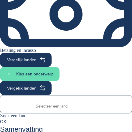
Betaling en incasso
Vergelijk landen
Kies een onderwerp
Selecteer paginasectie
Vergelijk landen
Zoek een land
Zoek een land
0
OK
suggestions
Samenvatting