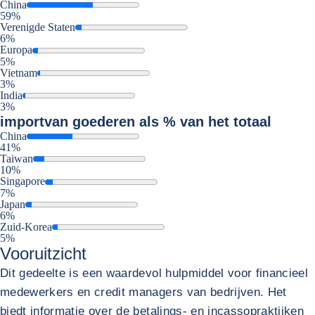
China
59%
Verenigde Staten
6%
Europa
5%
Vietnam
3%
India
3%
import
van goederen als % van het totaal
China
41%
Taiwan
10%
Singapore
7%
Japan
6%
Zuid-Korea
5%
Vooruitzicht
Dit gedeelte is een waardevol hulpmiddel voor financieel
medewerkers en credit managers van bedrijven. Het
biedt informatie over de betalings- en incassopraktijken