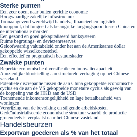
Sterke punten
Een zeer open, naar buiten gerichte economie
Hoogwaardige zakelijke infrastructuur
Toonaangevend wereldwijd handels-, financieel en logistiek
knooppunt, dat fungeert als belangrijke toegangspoort tussen China en
de internationale markten
Een gezond en goed gekapitaliseerd banksysteem
Ruime begrotings- en deviezenreserves
Geloofwaardig valutabeleid onder het aan de Amerikaanse dollar
gekoppelde wisselkoersstelsel
Een effectief en pragmatisch bestuurskader
Zwakke punten
Beperkte economische diversificatie en innovatiecapaciteit
Aanzienlijke blootstelling aan structurele vertraging op het Chinese
vasteland
Potentiële discrepantie tussen de aan China gekoppelde economische
cyclus en de aan de VS gekoppelde monetaire cyclus als gevolg van
de koppeling van de HKD aan de USD
Toenemende inkomensongelijkheid en lage betaalbaarheid van
woningen
Vergrijzing van de bevolking en stijgende arbeidskosten
Gedeïndustrialiseerde economische structuur waarbij de productie
grotendeels is verplaatst naar het Chinese vasteland
Handelsbeurzen
Export
van goederen als % van het totaal