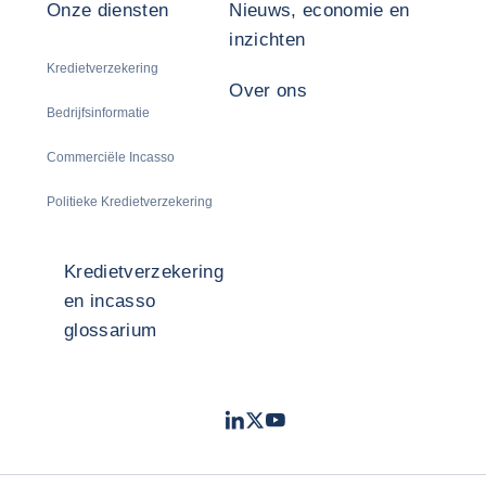
Onze diensten
Nieuws, economie en
inzichten
Kredietverzekering
Over ons
Bedrijfsinformatie
Commerciële Incasso
Politieke Kredietverzekering
Kredietverzekering
en incasso
glossarium
LinkedIn
Twitter
Youtube
- Coface
- Coface
- Coface