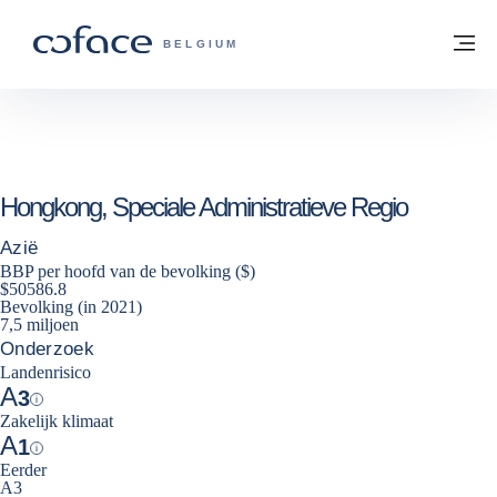
ga naar de inhoud
Terug naar startpagina
M
COFACE, FOR TRADE - GROEP WEBSIT
BELGIUM
Hongkong, Speciale Administratieve Regio
Azië
BBP per hoofd van de bevolking ($)
$50586.8
Bevolking (in 2021)
7,5 miljoen
Onderzoek
Landenrisico
A
3
Help
Zakelijk klimaat
A
1
Help
Eerder
A3