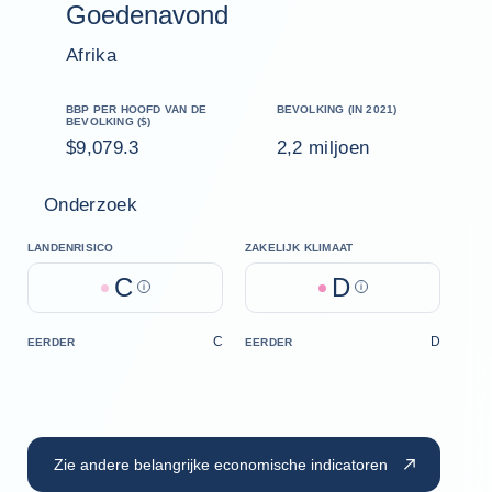
Goedenavond
Afrika
BBP PER HOOFD VAN DE
BEVOLKING (IN 2021)
BEVOLKING ($)
$9,079.3
2,2 miljoen
Onderzoek
LANDENRISICO
ZAKELIJK KLIMAAT
C
D
Help
Help
C
D
EERDER
EERDER
Zie andere belangrijke economische indicatoren