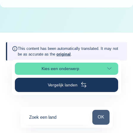
This content has been automatically translated. It may not
be as accurate as the
original
.
Kies een onderwerp
Selecteer paginasectie
Vergelijk landen
Zoek een land
OK
Zoek een land
0
suggestions