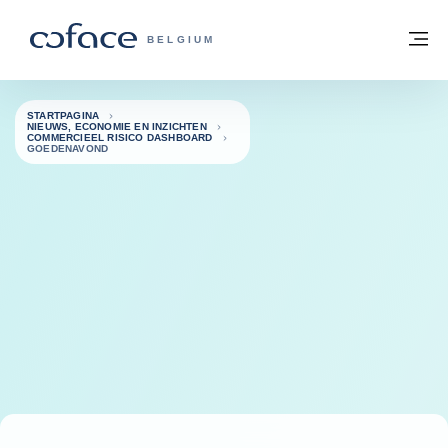
ga naar de inhoud
Terug naar startpagina
M
COFACE, FOR TRADE - GROEP WEBSIT
BELGIUM
STARTPAGINA
NIEUWS, ECONOMIE EN INZICHTEN
COMMERCIEEL RISICO DASHBOARD
GOEDENAVOND