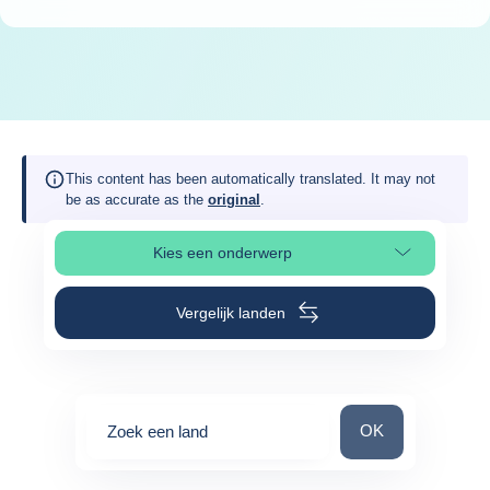
This content has been automatically translated. It may not
be as accurate as the
original
.
Kies een onderwerp
Selecteer paginasectie
Vergelijk landen
Zoek een land
OK
Zoek een land
0
suggestions