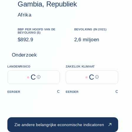
Gambia, Republiek
Afrika
BBP PER HOOFD VAN DE
BEVOLKING (IN 2021)
BEVOLKING ($)
$892.9
2,6 miljoen
Onderzoek
LANDENRISICO
ZAKELIJK KLIMAAT
C
C
Help
Help
C
C
EERDER
EERDER
Zie andere belangrijke economische indicatoren