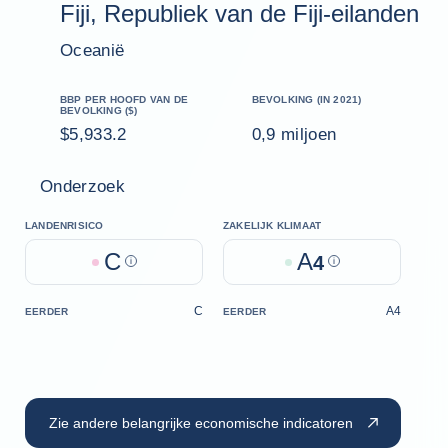
Fiji, Republiek van de Fiji-eilanden
Oceanië
BBP PER HOOFD VAN DE
BEVOLKING (IN 2021)
BEVOLKING ($)
$5,933.2
0,9 miljoen
Onderzoek
LANDENRISICO
ZAKELIJK KLIMAAT
C
A
Help
4
Help
C
A4
EERDER
EERDER
Zie andere belangrijke economische indicatoren