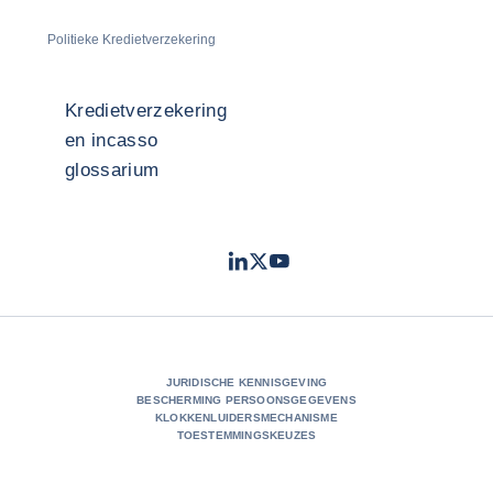
Politieke Kredietverzekering
Kredietverzekering
en incasso
glossarium
LinkedIn
Twitter
Youtube
- Coface
- Coface
- Coface
JURIDISCHE KENNISGEVING
BESCHERMING PERSOONSGEGEVENS
KLOKKENLUIDERSMECHANISME
TOESTEMMINGSKEUZES