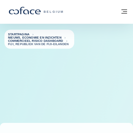
ga naar de inhoud
Terug naar startpagina
M
COFACE, FOR TRADE - GROEP WEBSIT
BELGIUM
STARTPAGINA
NIEUWS, ECONOMIE EN INZICHTEN
COMMERCIEEL RISICO DASHBOARD
FIJI, REPUBLIEK VAN DE FIJI-EILANDEN