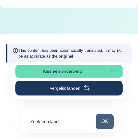
This content has been automatically translated. It may not
be as accurate as the
original
.
Kies een onderwerp
Selecteer paginasectie
Vergelijk landen
Zoek een land
OK
Zoek een land
0
suggestions