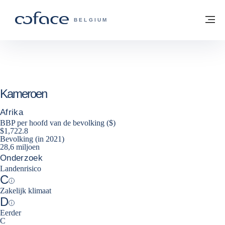
ga naar de inhoud
Terug naar startpagina
M
COFACE, FOR TRADE - GROEP WEBSIT
BELGIUM
Kameroen
Afrika
BBP per hoofd van de bevolking ($)
$1,722.8
Bevolking (in 2021)
28,6 miljoen
Onderzoek
Landenrisico
C
Help
Zakelijk klimaat
D
Help
Eerder
C