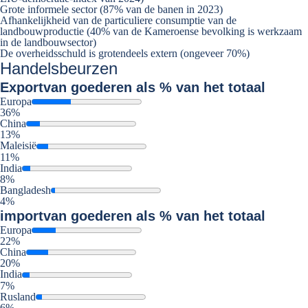
Grote informele sector (87% van de banen in 2023)
Afhankelijkheid van de particuliere consumptie van de
landbouwproductie (40% van de Kameroense bevolking is werkzaam
in de landbouwsector)
De overheidsschuld is grotendeels extern (ongeveer 70%)
Handelsbeurzen
Export
van goederen als % van het totaal
Europa
36%
China
13%
Maleisië
11%
India
8%
Bangladesh
4%
import
van goederen als % van het totaal
Europa
22%
China
20%
India
7%
Rusland
6%