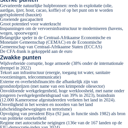
Gevarieerde natuurlijke hulpbronnen: reeds in exploitatie (olie,
aardgas, ijzer, hout, cacao, koffie) of op het punt om te worden
geëxploiteerd (bauxiet)
Groeiende gascapaciteit
Groot potentieel voor waterkracht
Inspanningen om de vervoersinfrastructuur te moderniseren (havens,
wegen, spoorwegen)
Belangrijke speler in de Centraal-Afrikaanse Economische en
Monetaire Gemeenschap (CEMAC) en de Economische
Gemeenschap van Centraal-Afrikaanse Staten (ECCAS)
De CFA-frank is gekoppeld aan de euro
Zwakke punten
Wijdverbreide corruptie, hoge armoede (38% onder de internationale
drempel in 2022)
Tekort aan infrastructuur (energie, toegang tot water, sanitaire
voorzieningen, telecommunicatie)
Externe en overheidsfinanciën die afhankelijk zijn van
grondstofprijzen (met name van een krimpende oliesector)
Onvoldoende werkgelegenheid, hoge werkloosheid, met name onder
jongeren (werkgelegenheidsgraad van 39% in 2023), braindrain
(12.000 Kameroense afgestudeerden verlieten het land in 2024).
Onveiligheid in het westen en noorden van het land
(afscheidingsbewegingen en terrorisme)
Opvolging van president Biya (92 jaar, in functie sinds 1982) als bron
van politieke onzekerheid
Regime met autocratische neigingen (136e van de 167 landen op de
EIU-democratie-index van 2024)