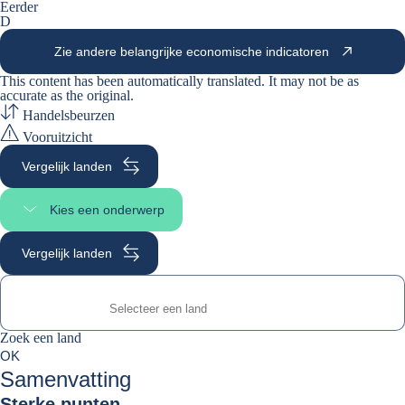
Eerder
D
Zie andere belangrijke economische indicatoren
This content has been automatically translated. It may not be as
accurate as the
original
.
Handelsbeurzen
Vooruitzicht
Vergelijk landen
Kies een onderwerp
Selecteer paginasectie
Vergelijk landen
Zoek een land
Zoek een land
0
OK
suggestions
Samenvatting
Sterke punten