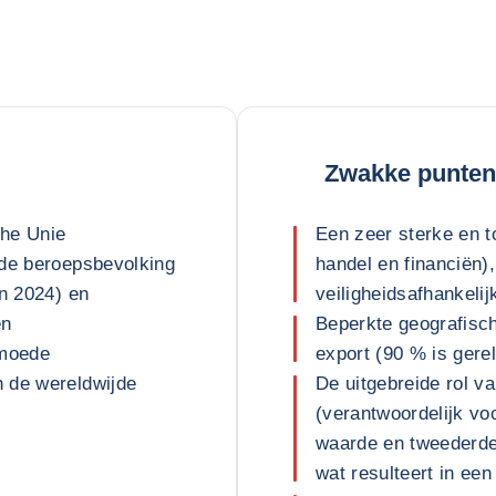
Zwakke punten
che Unie
Een zeer sterke en 
lde beroepsbevolking
handel en financiën),
in 2024) en
veiligheidsafhankeli
en
Beperkte geografisch
rmoede
export (90 % is gere
 de wereldwijde
De uitgebreide rol v
(verantwoordelijk vo
waarde en tweederde
wat resulteert in ee