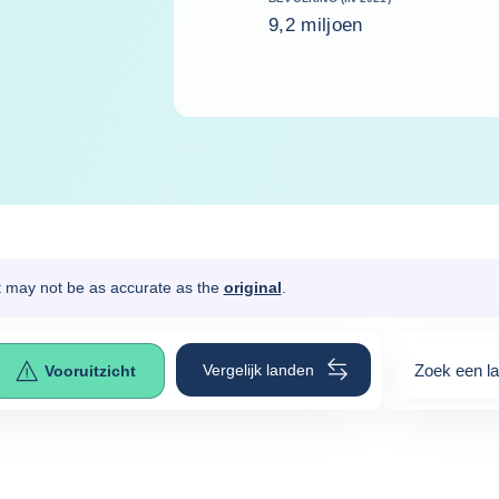
9,2 miljoen
It may not be as accurate as the
original
.
Vergelijk landen
Zoek een l
Vooruitzicht
0
suggestio