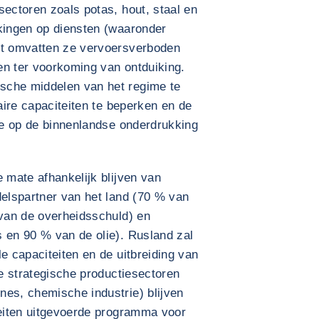
sectoren zoals potas, hout, staal en
rkingen op diensten (waaronder
st omvatten ze vervoersverboden
en ter voorkoming van ontduiking.
sche middelen van het regime te
taire capaciteiten te beperken en de
tie op de binnenlandse onderdrukking
e mate afhankelijk blijven van
delspartner van het land (70 % van
 van de overheidsschuld) en
 en 90 % van de olie). Rusland zal
e capaciteiten en de uitbreiding van
de strategische productiesectoren
nes, chemische industrie) blijven
teiten uitgevoerde programma voor