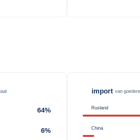
import
taal
van goederen
Rusland
64%
China
6%