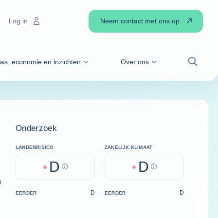
Neem contact met ons op
Log in
ws, economie en inzichten
Over ons
Zoek
Onderzoek
LANDENRISICO
ZAKELIJK KLIMAAT
D
D
Help
Help
)
D
D
EERDER
EERDER