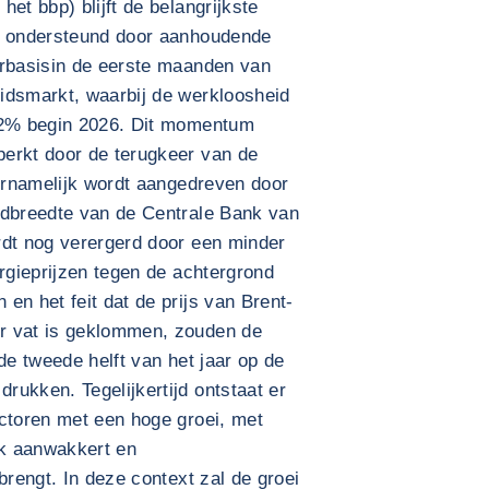
et bbp) blijft de belangrijkste
t, ondersteund door aanhoudende
arbasisin de eerste maanden van
idsmarkt, waarbij de werkloosheid
 12% begin 2026. Dit momentum
erkt door de terugkeer van de
oornamelijk wordt aangedreven door
ndbreedte van de Centrale Bank van
rdt nog verergerd door een minder
ergieprijzen tegen de achtergrond
en het feit dat de prijs van Brent-
r vat is geklommen, zouden de
de tweede helft van het jaar op de
ukken. Tegelijkertijd ontstaat er
ectoren met een hoge groei, met
k aanwakkert en
brengt. In deze context zal de groei