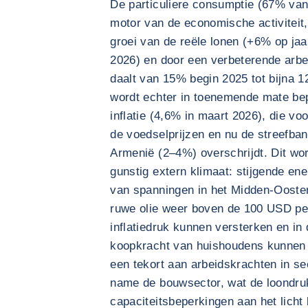
De particuliere consumptie (67% van h
motor van de economische activitei
groei van de reële lonen (+6% op ja
2026) en door een verbeterende arbe
daalt van 15% begin 2025 tot bijna
wordt echter in toenemende mate bep
inflatie (4,6% in maart 2026), die v
de voedselprijzen en nu de streefba
Armenië (2–4%) overschrijdt. Dit wo
gunstig extern klimaat: stijgende en
van spanningen in het Midden-Oosten 
ruwe olie weer boven de 100 USD pe
inflatiedruk kunnen versterken en in 
koopkracht van huishoudens kunnen dr
een tekort aan arbeidskrachten in s
name de bouwsector, wat de loondru
capaciteitsbeperkingen aan het licht 