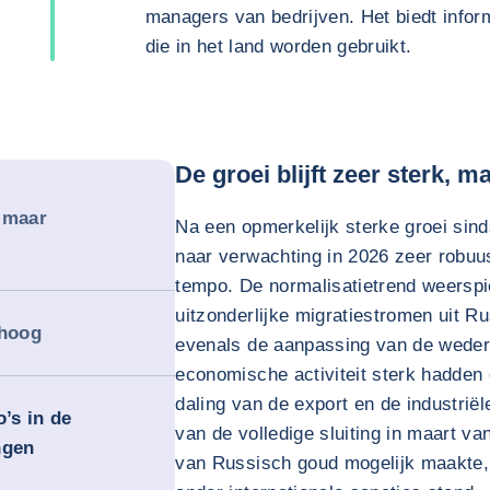
managers van bedrijven. Het biedt inform
die in het land worden gebruikt.
De groei blijft zeer sterk, m
, maar
Na een opmerkelijk sterke groei si
naar verwachting in 2026 zeer robuust
tempo. De normalisatietrend weerspie
uitzonderlijke migratiestromen uit R
 hoog
evenals de aanpassing van de wederui
economische activiteit sterk hadden
daling van de export en de industrië
o’s in de
van de volledige sluiting in maart v
ngen
van Russisch goud mogelijk maakte, 