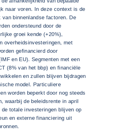
– de afhankelijkheid van bepaalde
k naar voren. In deze context is de
k van binnenlandse factoren. De
orden ondersteund door de
rlijke groei kende (+20%),
n overheidsinvesteringen, met
worden gefinancierd door
en (IMF en EU). Segmenten met een
T (8% van het bbp) en financiële
twikkelen en zullen blijven bijdragen
ische model. Particuliere
r en worden beperkt door nog steeds
, waarbij de beleidsrente in april
e totale investeringen blijven op
un en externe financiering uit
bronnen.