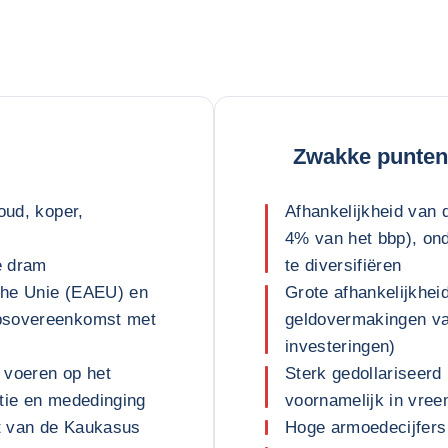
Zwakke punten
oud, koper,
Afhankelijkheid van 
4% van het bbp), on
e dram
te diversifiëren
che Unie (EAEU) en
Grote afhankelijkhei
apsovereenkomst met
geldovermakingen va
investeringen)
 voeren op het
Sterk gedollariseer
titie en mededinging
voornamelijk in vree
nt van de Kaukasus
Hoge armoedecijfers