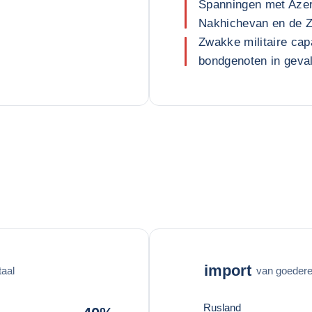
Spanningen met Azer
Nakhichevan en de Z
Zwakke militaire cap
bondgenoten in geva
import
taal
van goederen
Rusland