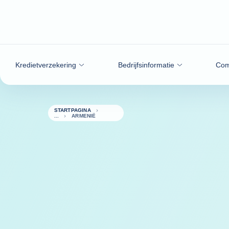
ga naar de inhoud
Kredietverzekering
Bedrijfsinformatie
Com
STARTPAGINA
ARMENIË