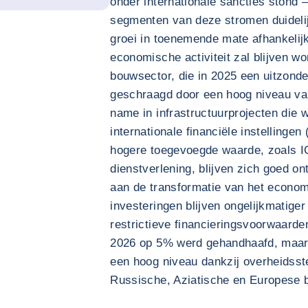
onder internationale sancties stond 
segmenten van deze stromen duidelij
groei in toenemende mate afhankelij
economische activiteit zal blijven w
bouwsector, die in 2025 een uitzonde
geschraagd door een hoog niveau va
name in infrastructuurprojecten die 
internationale financiële instelling
hogere toegevoegde waarde, zoals IC
dienstverlening, blijven zich goed on
aan de transformatie van het econom
investeringen blijven ongelijkmatige
restrictieve financieringsvoorwaarden
2026 op 5% werd gehandhaafd, maar d
een hoog niveau dankzij overheidsste
Russische, Aziatische en Europese 