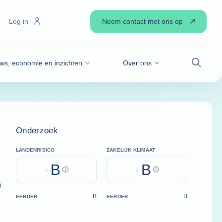
Neem contact met ons op
Log in
ws, economie en inzichten
Over ons
Zoek
Onderzoek
LANDENRISICO
ZAKELIJK KLIMAAT
B
B
Help
Help
)
B
B
EERDER
EERDER