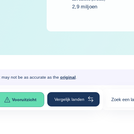
2,9 miljoen
It may not be as accurate as the
original
.
Vergelijk landen
Zoek een l
Vooruitzicht
0
suggestio