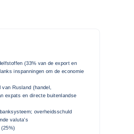
delfstoffen (33% van de export en
danks inspanningen om de economie
d van Rusland (handel,
n expats en directe buitenlandse
d banksysteem; overheidsschuld
mde valuta’s
 (25%)