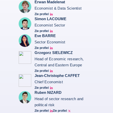
Erwan Madelenat
Economist & Data Scientist
Zie profiel
Erwan Madelenat
Simon LACOUME
Economist Sector
Zie profiel
Simon Lacoume linkedin
Eve BARRE
Sector Economist
Zie profiel
Eve barré linkedin
Grzegorz SIELEWICZ
Head of Economic research,
Central and Eastern Europe
Zie profiel
grzegorz-sielewicz linkedin
Jean-Christophe CAFFET
Chief Economist
Zie profiel
JCC Linkedin
Ruben NIZARD
Head of sector research and
political risk
Zie profiel
Zie profiel
Ruben Nizard linkedin
Ruben Nizard twitter