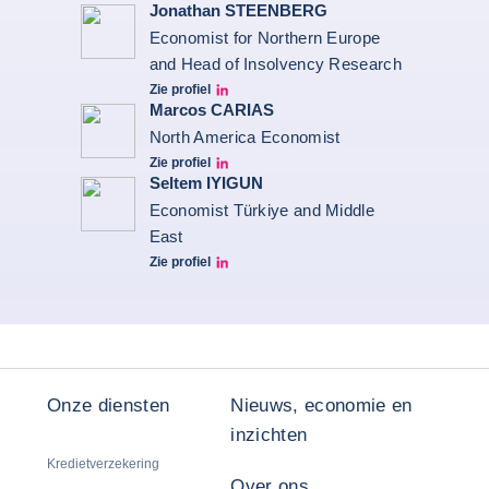
Jonathan STEENBERG
Economist for Northern Europe
and Head of Insolvency Research
Zie profiel
Jonathan Steenberg linkedin
Marcos CARIAS
North America Economist
Zie profiel
Marcos Carias Linkedin
Seltem IYIGUN
Economist Türkiye and Middle
East
Zie profiel
Seltem Linkedin
Onze diensten
Nieuws, economie en
inzichten
Kredietverzekering
Over ons