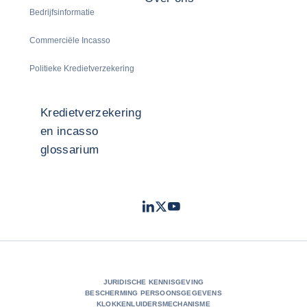
Bedrijfsinformatie
Commerciële Incasso
Politieke Kredietverzekering
Kredietverzekering
en incasso
glossarium
LinkedIn
Twitter
Youtube
- Coface
- Coface
- Coface
JURIDISCHE KENNISGEVING
BESCHERMING PERSOONSGEGEVENS
KLOKKENLUIDERSMECHANISME