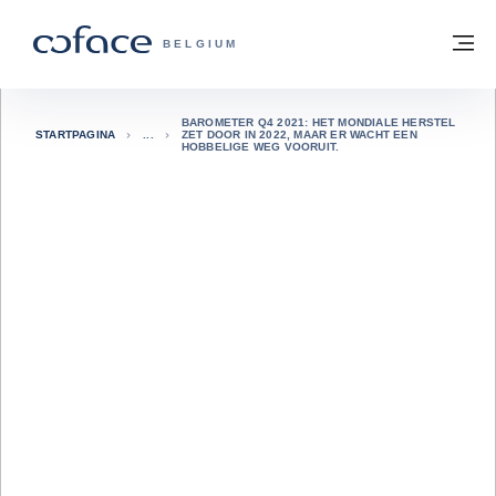
ga naar de inhoud
Terug naar startpagina
M
COFACE, FOR TRADE - GROEP WEBSIT
BELGIUM
BAROMETER Q4 2021: HET MONDIALE HERSTEL
STARTPAGINA
ZET DOOR IN 2022, MAAR ER WACHT EEN
HOBBELIGE WEG VOORUIT.