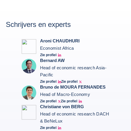
Schrijvers en experts
Aroni CHAUDHURI
Economist Africa
Zie profiel
Aroni Linkedin
Bernard AW
Head of economic research Asia-
Pacific
Zie profiel
Zie profiel
Bernard Aw Linkedin
Bernard Aw Twitter
Bruno de MOURA FERNANDES
Head of Macro-Economy
Zie profiel
Zie profiel
Twitter Bruno Fernandes
Bruno de Moura Fernandes linkedin
Christiane von BERG
Head of economic research DACH
& BeNeLux
Zie profiel
Christiane von berg linkedin