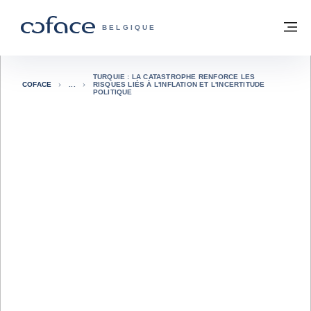
Voir le contenu
Retour à la page d'accueil
M
COFACE, FOR TRADE - PAGE D'ACCUE
BELGIQUE
TURQUIE : LA CATASTROPHE RENFORCE LES
COFACE
RISQUES LIÉS À L'INFLATION ET L'INCERTITUDE
POLITIQUE