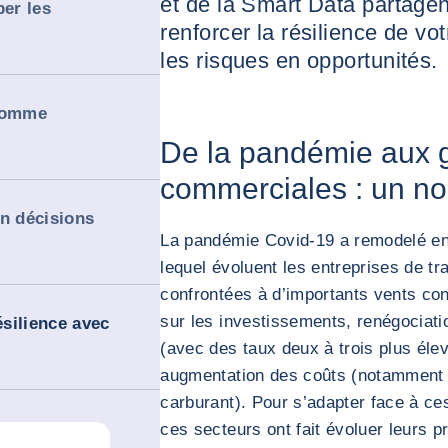
et de la Smart Data partagen
per les
renforcer la résilience de vo
les risques en opportunités.
 comme
De la pandémie aux 
commerciales : un n
en décisions
La pandémie Covid-19 a remodelé en
lequel évoluent les entreprises de tr
confrontées à d’importants vents con
sur les investissements, renégociati
ésilience avec
(avec des taux deux à trois plus élev
augmentation des coûts (notamment 
carburant). Pour s’adapter face à ce
ces secteurs ont fait évoluer leurs p