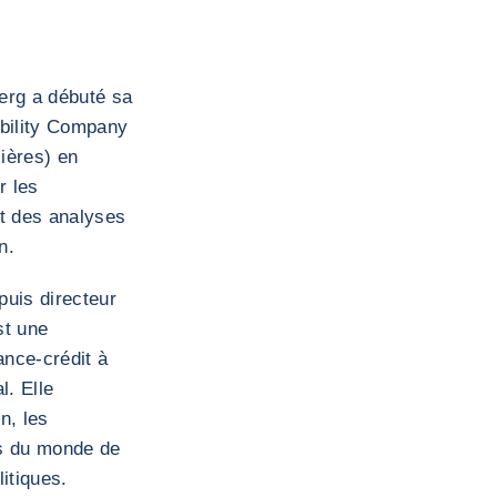
erg a débuté sa
ability Company
cières) en
r les
et des analyses
n.
 puis directeur
st une
ance-crédit à
l. Elle
n, les
vés du monde de
litiques.