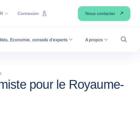
Nous contacter
FR
Connexion
lités, Economie, conseils d'experts
A propos
Recher
E
miste pour le Royaume-