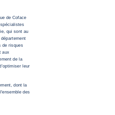
que de Coface
spécialistes
e, qui sont au
e département
 de risques
t aux
nement de la
d’optimiser leur
ement, dont la
 l'ensemble des