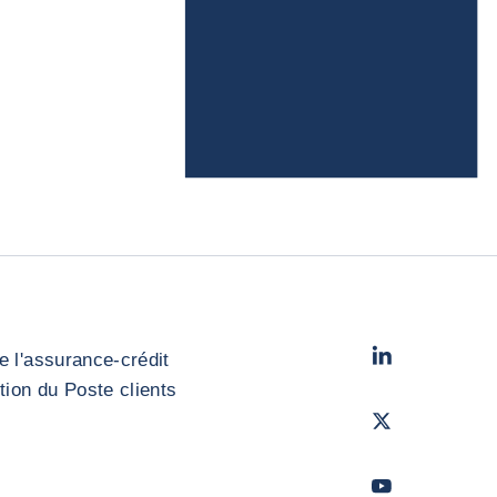
LinkedIn
- Cofac
e l'assurance-crédit
stion du Poste clients
Twitter
- Coface
Youtube
- Coface