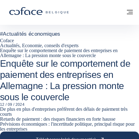
Voir le contenu
Retour à la page d'accueil
M
COFACE, FOR TRADE - PAGE D'ACCUE
BELGIQUE
#
Actualités économiques
Coface
Actualités, Economie, conseils d'experts
Enquête sur le comportement de paiement des entreprises en
Allemagne : La pression monte sous le couvercle
Enquête sur le comportement de
paiement des entreprises en
Allemagne : La pression monte
sous le couvercle
12 / 09 / 2024
De plus en plus d'entreprises préfèrent des délais de paiement très
courts
Retards de paiement : des risques financiers en forte hausse
Prévisions économiques : l'incertitude politique, principal risque pour
les entreprises