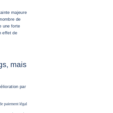
rainte majeure
u nombre de
e une forte
 effet de
gs, mais
élioration par
 de paiement légal