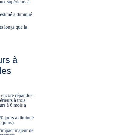
aux supérieurs à
 estimé a diminué
us longs que la
urs à
des
t encore répandus :
rieurs à trois
eurs à 6 mois a
120 jours a diminué
0 jours).
l’impact majeur de