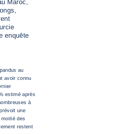
au Maroc,
longs,
rent
urcie
te enquête
répandus au
nt avoir connu
rnier
 % estimé après
 nombreuses à
prévoit une
 moitié des
aiement restent