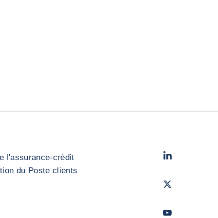
LinkedIn
- Cofac
e l'assurance-crédit
stion du Poste clients
Twitter
- Coface
Youtube
- Coface