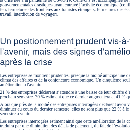
la crise liée à la pandémie de Covid-19. Celle-ci s’est accompagnée de
gouvernementales drastiques ayant entravé l’activité économique (conf
feu, fermetures des frontières aux touristes étrangers, fermetures des éc
travail, interdiction de voyager).
Un positionnement prudent vis-à-
l’avenir, mais des signes d’amélio
après la crise
Les entreprises se montrent prudentes: presque la moitié anticipe une d
climat des affaires et de la conjoncture économique. Un cinquième seu
amélioration à l'avenir.
21 % des entreprises déclarent s’attendre à une baisse de leur chiffre d’
prochain semestre. 39 % estiment que ce dernier augmentera et 41 % qu’i
Alors que près de la moitié des entreprises interrogées déclarent avoir v
diminuer au cours du dernier semestre, elles ne sont plus que 22 % à le 
semestre à venir.
Les entreprises interrogées estiment ainsi que cette amélioration de la c
traduira par une diminution des délais de paiement, du fait de l’évoluti