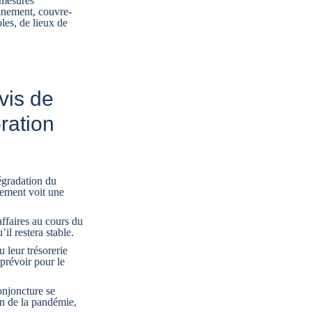
 mesures
inement, couvre-
oles, de lieux de
vis de
ration
égradation du
lement voit une
affaires au cours du
l restera stable.
u leur trésorerie
prévoir pour le
onjoncture se
on de la pandémie,