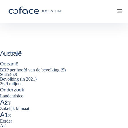
ga naar de inhoud
Terug naar startpagina
M
COFACE, FOR TRADE - GROEP WEBSIT
BELGIUM
Australië
Oceanië
BBP per hoofd van de bevolking ($)
$64546.9
Bevolking (in 2021)
26,9 miljoen
Onderzoek
Landenrisico
A
2
Help
Zakelijk klimaat
A
1
Help
Eerder
A2