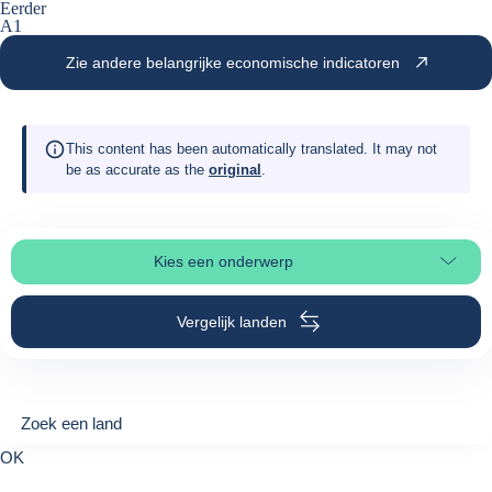
Eerder
A1
Zie andere belangrijke economische indicatoren
This content has been automatically translated. It may not
be as accurate as the
original
.
Kies een onderwerp
Selecteer paginasectie
Vergelijk landen
Zoek een land
Zoek een land
0
OK
suggestions